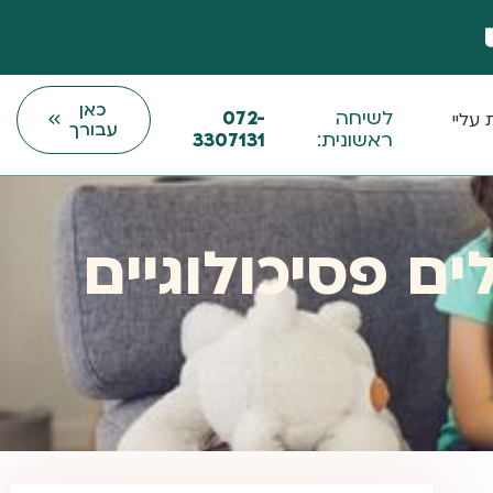
כאן
לשיחה
072-
עליי
עבורך
ראשונית:
3307131
ם פסיכולוגיים