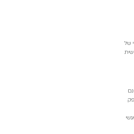
 של
שית
נם
פק
נשי