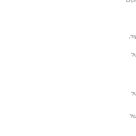
קים
 ייעודיים המתמקדים באבחון הפרעות כמו דיכאון, חרדה, PTSD ועוד,
ל
ל
של