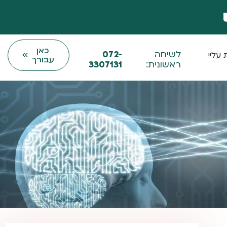
כאן
לשיחה
072-
עליי
עבורך
ראשונית:
3307131