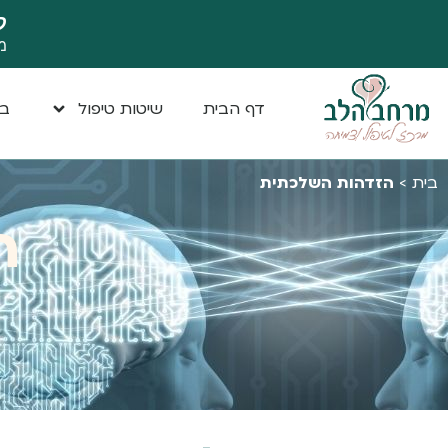
ק
מ
דף הבית
שיטות טיפול
במ
בית
>
הזדהות השלכתית
ה