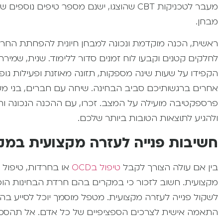
מעבר לטכניקות CBT שהוצגו, ישנם מספר טיפ
מבחן.
ראשית, הכנה מוקדמת ונכונה למבחן חיונית להפחתת החר
לחלקים קטנים וקבעו לוח זמנים סדור ללימוד. שנית, שמי
הקפידו על
שעות שינה מספקות,
תזונה מאוזנת ו
פעילות גופ
אחרים ברגשותיכם סביב הבחינה. שיחה עם חברים, בני מש
פרספקטיבה מועילה על המצב. זכרו, עם ההכנה הנכונה ו
ולהגיע לתוצאות הטובות ביותר שלכם.
חשיבות פנייה לעזרה מקצועית במק
בין אם עולה הצורך לקבל
טיפול בOCD
או בחרדות, טיפול 
מקצועית. חשוב לזכור כי במקרים בהם חרדת הבחינות הופכ
לשקול פנייה לעזרה מקצועית. מטפל מוסמך יוכל לסייע 
התאמה אישית לצרכים הספציפיים של כל אדם. אל תהססו 