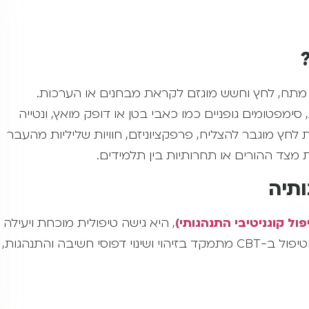
תח, לחץ וחשש מוגזם לקראת מבחנים או הערכות.
סימפטומים גופניים כמו כאבי בטן או דופק מואץ, ונטייה
ות לחץ מוגבר להצליח, פרפקציוניזם, חוויות שליליות מהעבר
ת מצד ההורים או תחרותיות בין תלמידים.
פול קוגניטיבי התנהגותי)
, היא גישה טיפולית מוכחת ויעילה
להתמודדות עם מגוון בעיות נפשיות, ביניהן חרדת בחינות. הטיפול ב-CBT מתמקד בזיהוי ושינוי דפוסי חשיבה והתנהגות,