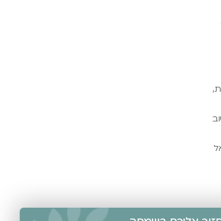
יליות,
וב
ל