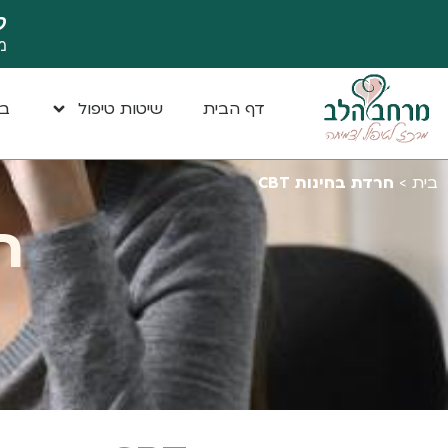
ק
מ
דף הבית
שיטות טיפול
במ
בית
>
חרדת בחינות CBT
חר