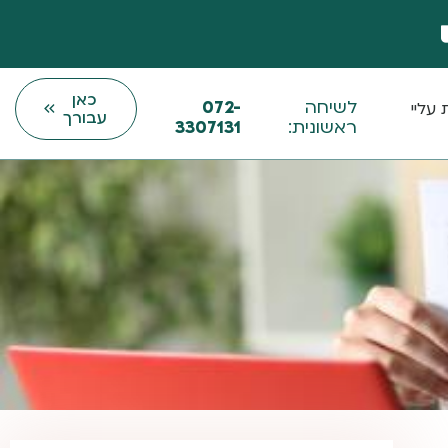
כאן
לשיחה
072-
עליי
עבורך
ראשונית:
3307131