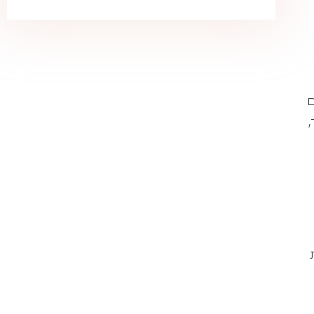
ם
פל CBT מוסמך,