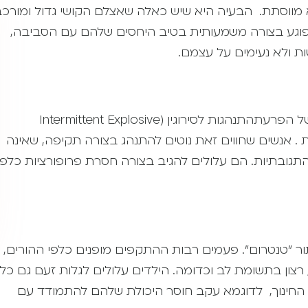
מווסתת. הבעיה היא שיש כאלה שאצלם הקושי גדול ומורכב
פוגע בצורה משמעותית בטיב היחסים שלהם עם הסביבה,
ות ולא נעימים על עצמם.
התקפי זעם חוזרות ונשנות, שעלולות לקבל את ההגדרה של הפרעתהתנהגות לסירוגין (Intermittent Explosive
לחכות . אנשים שחווים זאת נוטים להתנהג בצורה תקיפה, שאינה
ובתיות. הם עלולים להגיב בצורה חסרת פרופורציות כלפי
מאוד אצל ילדים בגיל 5-2, וידועים בתור "טנטרום". פעמים רבות ההתקפים מופנים כלפי ההורים,
 רצון בתשומת לב וכדומה. הילדים עלולים לגלות זעם גם כלפ
 החינוך, לדוגמא עקב חוסר היכולת שלהם להתמודד עם