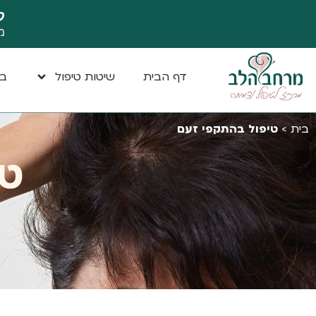
ק
מ
דף הבית
שיטות טיפול
במ
בית
>
טיפול בהתקפי זעם
טי