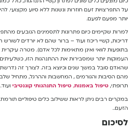
כיום מוצעים כלים שונים לפתרון קשיי התנהגות, כולל כ
על התפרצויות זעם חוזרות ונשנות ללא סיוע מקצועי. לה
יותר מפעם לפעם.
למרות שקיימים כיום פתרונות לתסמינים הנובעים מהתפר
דריכות, קשיי ריכוז ועוד – ברור שהם לא יורדים לשורש 
בתופעות לוואי ואינן מתאימות לכל אדם). מטרה עיקרית
העמוקות יותר שמסבירות את ההתנהגות הזו, כשלעיתים
שהאדם סובל במשך שנים וכיוצא בזה. לצורך זה נדרש
מהם הסיבות והגורמים , המחשבות וההרגל, מתחיל שלב הטיפו
תרופתי,
טיפול באמנות
,
טיפול התנהגותי קוגנטיבי
ועוד.
במקרים רבים ניתן לראות ששילוב כלים טיפוליים תורמת
הזעם..
לסיכום